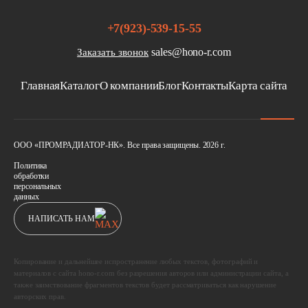
+7(923)-539-15-55
sales@hono-r.com
Заказать звонок
Главная
Каталог
О компании
Блог
Контакты
Карта сайта
ООО «ПРОМРАДИАТОР-НК». Все права защищены. 2026 г.
Политика
обработки
персональных
данных
НАПИСАТЬ НАМ
Копирование и дальнейшее испространение любых текстов, фотографий и
материалов с сайта hono-r.com без разрешения авторов или администрации сайта, а
также заимствование фрагментов текстов будет рассматриваться как нарушение
авторских прав.