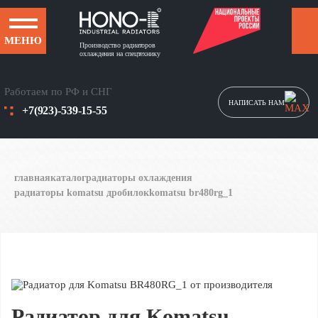
МЕНЮ
Производство радиаторов
охлаждения на спецтехнику
Работаем по РФ и СНГ
НАПИСАТЬ НАМ
+7(923)-539-15-55
главная
каталог
радиаторы охлаждения
радиаторы komatsu дробилок
komatsu br480rg_1
Радиатор для Komatsu