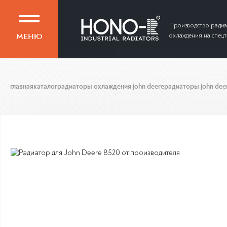
Производство ради
МЕНЮ
охлаждения на спец
главная
каталог
радиаторы охлаждения john deere
радиаторы john dee