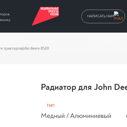
аторов
НАПИСАТЬ НАМ
технику
re тракторов
john deere 8520
Радиатор для John De
ТИП
Медный / Алюминиевый