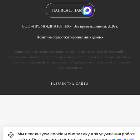
НАПИСАТЬ НАМ
ООО «ПРОМРАДИАТОР-НК». Все права защищены. 2026 г.
Политика обработки персональных данных
Копирование и дальнейшее испространение любых текстов, фотографий и
материалов с сайта hono-r.com без разрешения авторов или администрации сайта, а
также заимствование фрагментов текстов будет рассматриваться как нарушение
авторских прав.
РАЗРАБОТКА САЙТА
🍪
Мы используем cookie и аналитику для улучшения работы
сайта. Оставаясь с нами, вы соглашаетесь с
политикой