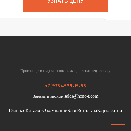
УЗНАТЬ ЦЕНУ
Privacy notic
Производство радиаторов охлаждения на спецтехнику
+7(923)-539-15-55
sales@hono-r.com
Заказать звонок
Главная
Каталог
О компании
Блог
Контакты
Карта сайта