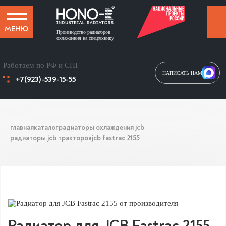
МЕНЮ
Производство радиаторов
охлаждения на спецтехнику
Работаем по РФ и СНГ
НАПИСАТЬ НАМ
+7(923)-539-15-55
главная
каталог
радиаторы охлаждения jcb
радиаторы jcb тракторов
jcb fastrac 2155
Радиатор для JCB Fastrac 2155