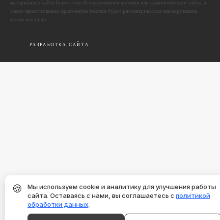
материалов с сайта hono-r.com без разрешения авторов или администрации сайта, а
также заимствование фрагментов текстов будет рассматриваться как нарушение
авторских прав.
РАЗРАБОТКА САЙТА
🍪
Мы используем cookie и аналитику для улучшения работы
сайта. Оставаясь с нами, вы соглашаетесь с
политикой
обработки данных
.