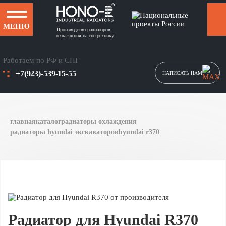
МЕНЮ
Производство радиаторов
охлаждения на спецтехнику
Работаем по РФ и СНГ
+7(923)-539-15-55
НАПИСАТЬ НАМ
главная
каталог
радиаторы охлаждения
радиаторы hyundai экскаваторов
hyundai r370
Радиатор для Hyundai R370