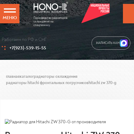
МЕНЮ
Производство радиаторов
охлаждения на
спецтехнику
Работаем по РФ и СНГ
НАПИСАТЬ НАМ
+7(923)-539-15-55
главная
каталог
радиаторы охлаждения
радиаторы hitachi фронтальных погрузчиков
hitachi zw 370-g