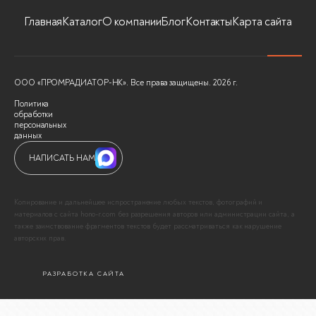
Главная
Каталог
О компании
Блог
Контакты
Карта сайта
ООО «ПРОМРАДИАТОР-НК». Все права защищены. 2026 г.
Политика
обработки
персональных
данных
НАПИСАТЬ НАМ
Копирование и дальнейшее испространение любых текстов, фотографий и
материалов с сайта hono-r.com без разрешения авторов или администрации сайта, а
также заимствование фрагментов текстов будет рассматриваться как нарушение
авторских прав.
РАЗРАБОТКА САЙТА