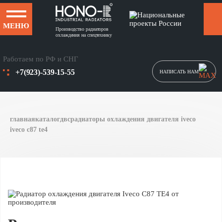
МЕНЮ
Производство радиаторов
охлаждения на спецтехнику
Работаем по РФ и СНГ
+7(923)-539-15-55
НАПИСАТЬ НАМ
главная
каталог
двс
радиаторы охлаждения двигателя iveco
iveco c87 te4