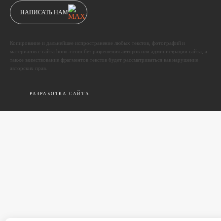
НАПИСАТЬ НАМ
Копирование и дальнейшее испространение любых текстов, фотографий и
материалов с сайта hono-r.com без разрешения авторов или администрации сайта, а
также заимствование фрагментов текстов будет рассматриваться как нарушение
авторских прав.
РАЗРАБОТКА САЙТА