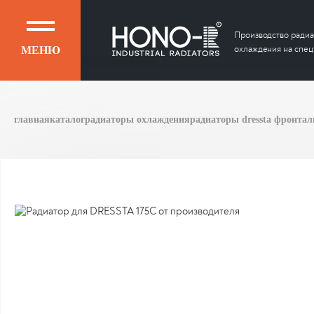
Производство радиа
охлаждения на спец
МЕНЮ
главная
каталог
радиаторы охлаждения
радиаторы dressta фронта