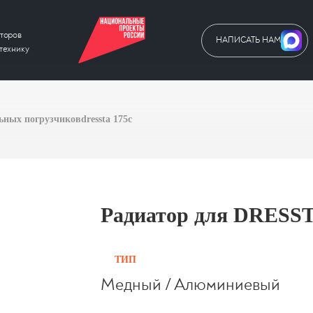
торов
НАПИСАТЬ НАМ
технику
льных погрузчиков
dressta 175c
Радиатор для DRESS
ТИП
Медный / Алюминиевый