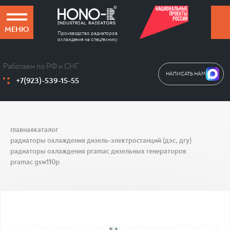
МЕНЮ
Производство радиаторов
охлаждения на спецтехнику
Работаем по РФ и СНГ
НАПИСАТЬ НАМ
+7(923)-539-15-55
главная
каталог
радиаторы охлаждения дизель-электростанций (дэс, дгу)
радиаторы охлаждения pramac дизельных генераторов
pramac gsw110p