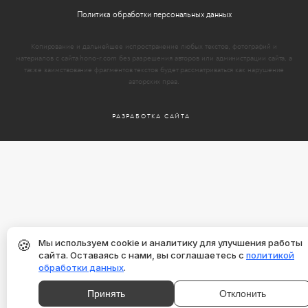
Политика обработки персональных данных
Копирование и дальнейшее испространение любых текстов, фотографий и
материалов с сайта hono-r.com без разрешения авторов или администрации сайта, а
также заимствование фрагментов текстов будет рассматриваться как нарушение
авторских прав.
РАЗРАБОТКА САЙТА
🍪
Мы используем cookie и аналитику для улучшения работы
сайта. Оставаясь с нами, вы соглашаетесь с
политикой
обработки данных
.
Принять
Отклонить