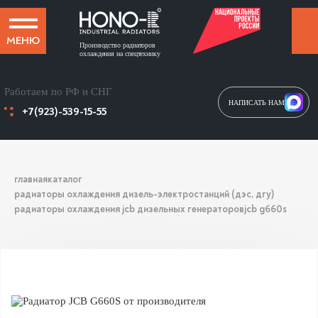
МЕНЮ
Производство радиаторов
охлаждения на спецтехнику
Работаем по РФ и СНГ
НАПИСАТЬ НАМ
+7(923)-539-15-55
главная
каталог
радиаторы охлаждения дизель-электростанций (дэс, дгу)
радиаторы охлаждения jcb дизельных генераторов
jcb g660s