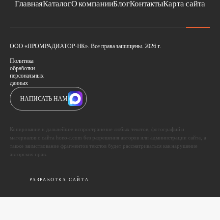
Главная
Каталог
О компании
Блог
Контакты
Карта сайта
ООО «ПРОМРАДИАТОР-НК». Все права защищены. 2026 г.
Политика
обработки
персональных
данных
НАПИСАТЬ НАМ
Копирование и дальнейшее испространение любых текстов, фотографий и
материалов с сайта hono-r.com без разрешения авторов или администрации сайта, а
также заимствование фрагментов текстов будет рассматриваться как нарушение
авторских прав.
РАЗРАБОТКА САЙТА