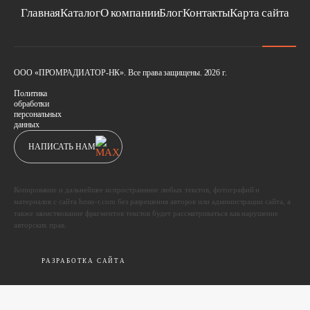
Главная
Каталог
О компании
Блог
Контакты
Карта сайта
ООО «ПРОМРАДИАТОР-НК». Все права защищены. 2026 г.
Политика
обработки
персональных
данных
НАПИСАТЬ НАМ
Копирование и дальнейшее испространение любых текстов, фотографий и
материалов с сайта hono-r.com без разрешения авторов или администрации сайта, а
также заимствование фрагментов текстов будет рассматриваться как нарушение
авторских прав.
РАЗРАБОТКА САЙТА