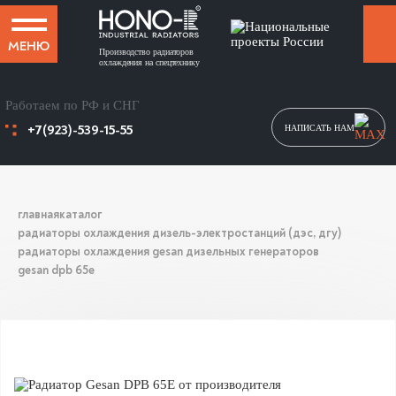
МЕНЮ
Производство радиаторов
охлаждения на спецтехнику
Работаем по РФ и СНГ
+7(923)-539-15-55
НАПИСАТЬ НАМ
главная
каталог
радиаторы охлаждения дизель-электростанций (дэс, дгу)
радиаторы охлаждения gesan дизельных генераторов
gesan dpb 65e