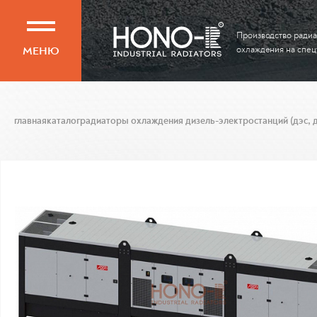
Производство радиа
МЕНЮ
охлаждения на спец
главная
каталог
радиаторы охлаждения дизель-электростанций (дэс, д