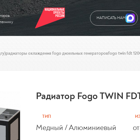
торов
НАПИСАТЬ НАМ
технику
гу)
радиаторы охлаждения fogo дизельных генераторов
fogo twin fdt 120
Радиатор Fogo TWIN FDT
ТИП
И
Медный / Алюминиевый
от