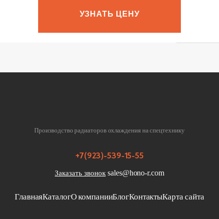
УЗНАТЬ ЦЕНУ
Privacy notic
Производство радиаторов охлаждения на спецтехнику
+7(923)-539-15-55
sales@hono-r.com
Заказать звонок
Главная
Каталог
О компании
Блог
Контакты
Карта сайта