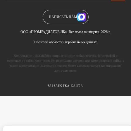
НАПИСАТЬ НАМ
ООО «ПРОМРАДИАТОР-НК». Все права защищены. 2026 г.
Политика обработки персональных данных
Копирование и дальнейшее испространение любых текстов, фотографий и
материалов с сайта hono-r.com без разрешения авторов или администрации сайта, а
также заимствование фрагментов текстов будет рассматриваться как нарушение
авторских прав.
РАЗРАБОТКА САЙТА