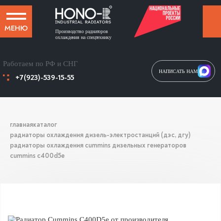
МЕНЮ
Производство радиаторов
охлаждения на спецтехнику
Работаем по РФ и СНГ
НАПИСАТЬ НАМ
+7(923)-539-15-55
главная
каталог
радиаторы охлаждения дизель-электростанций (дэс, дгу)
радиаторы охлаждения cummins дизельных генераторов
cummins c400d5e