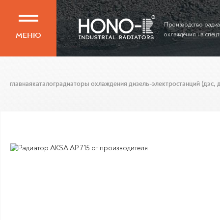
Производство ради
МЕНЮ
охлаждения на спец
главная
каталог
радиаторы охлаждения дизель-электростанций (дэс, д