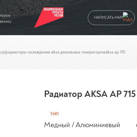
аторов
НАПИСАТЬ НАМ
технику
гу)
радиаторы охлаждения aksa дизельных генераторов
aksa ap 715
Радиатор AKSA AP 715
ТИП
Медный / Алюминиевый