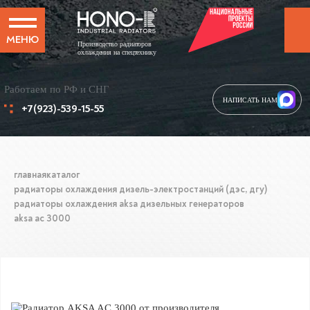
МЕНЮ
Производство радиаторов
охлаждения на спецтехнику
Работаем по РФ и СНГ
НАПИСАТЬ НАМ
+7(923)-539-15-55
главная
каталог
радиаторы охлаждения дизель-электростанций (дэс, дгу)
радиаторы охлаждения aksa дизельных генераторов
aksa ac 3000