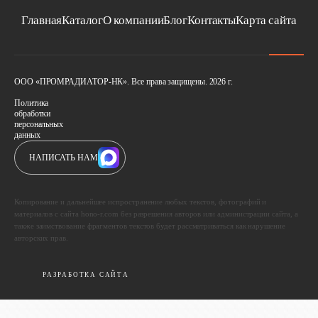
Главная
Каталог
О компании
Блог
Контакты
Карта сайта
ООО «ПРОМРАДИАТОР-НК». Все права защищены. 2026 г.
Политика
обработки
персональных
данных
НАПИСАТЬ НАМ
Копирование и дальнейшее испространение любых текстов, фотографий и
материалов с сайта hono-r.com без разрешения авторов или администрации сайта, а
также заимствование фрагментов текстов будет рассматриваться как нарушение
авторских прав.
РАЗРАБОТКА САЙТА