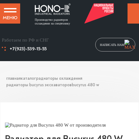
МЕНЮ
Производство радиаторов
охлаждения на спецтехнику
Работаем по РФ и СНГ
НАПИСАТЬ НАМ
+7(923)-539-15-55
главная
каталог
радиаторы охлаждения
радиаторы bucyrus экскаваторов
bucyrus 480 w
Радиатор для Bucyrus 480 W