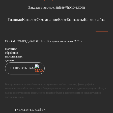
sales@hono-r.com
Заказать звонок
Главная
Каталог
О компании
Блог
Контакты
Карта сайта
ООО «ПРОМРАДИАТОР-НК». Все права защищены. 2026 г.
Политика
обработки
персональных
данных
НАПИСАТЬ НАМ
Копирование и дальнейшее испространение любых текстов, фотографий и
материалов с сайта hono-r.com без разрешения авторов или администрации сайта, а
также заимствование фрагментов текстов будет рассматриваться как нарушение
авторских прав.
РАЗРАБОТКА САЙТА