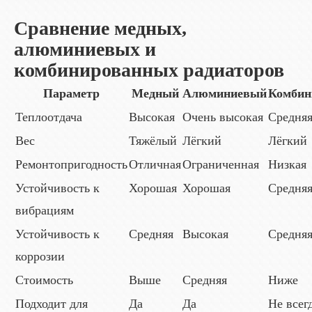
Сравнение медных,
алюминиевых и
комбинированных радиаторов
Параметр
Медный
Алюминиевый
Комбин
Теплоотдача
Высокая
Очень высокая
Средня
Вес
Тяжёлый
Лёгкий
Лёгкий
Ремонтопригодность
Отличная
Ограниченная
Низкая
Устойчивость к
Хорошая
Хорошая
Средня
вибрациям
Устойчивость к
Средняя
Высокая
Средня
коррозии
Стоимость
Выше
Средняя
Ниже
Подходит для
Да
Да
Не всег