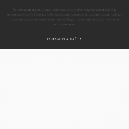
Копирование и дальнейшее испространение любых текстов, фотографий и
материалов с сайта hono-r.com без разрешения авторов или администрации сайта, а
также заимствование фрагментов текстов будет рассматриваться как нарушение
авторских прав.
РАЗРАБОТКА САЙТА